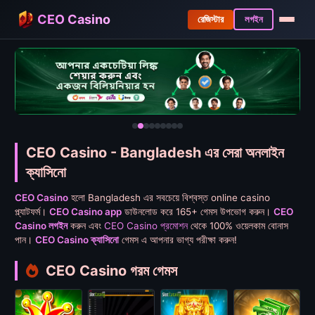
CEO Casino
রেজিস্টার
লগইন
CEO Casino - Bangladesh এর সেরা অনলাইন
ক্যাসিনো
CEO Casino
হলো Bangladesh এর সবচেয়ে বিশ্বস্ত online casino
প্ল্যাটফর্ম।
CEO Casino app
ডাউনলোড করে 165+ গেমস উপভোগ করুন।
CEO
Casino লগইন
করুন এবং
CEO Casino প্রমোশন
থেকে 100% ওয়েলকাম বোনাস
পান।
CEO Casino ক্যাসিনো
গেমস এ আপনার ভাগ্য পরীক্ষা করুন!
CEO Casino গরম গেমস