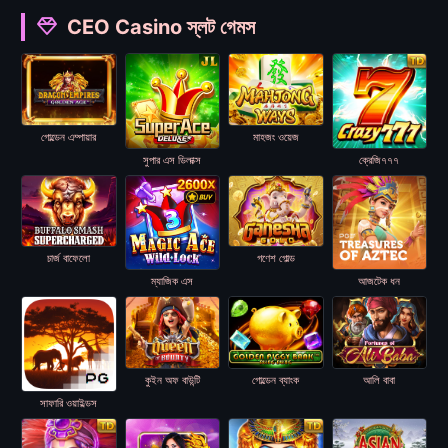
CEO Casino স্লট গেমস
গোল্ডেন এম্পায়ার
মাহজং ওয়েজ
সুপার এস ডিলাক্স
ক্রেজি৭৭৭
চার্জ বাফেলো
গণেশ গোল্ড
ম্যাজিক এস
আজটেক ধন
কুইন অফ বাউন্টি
গোল্ডেন ব্যাংক
আলি বাবা
সাফারি ওয়াইল্ডস