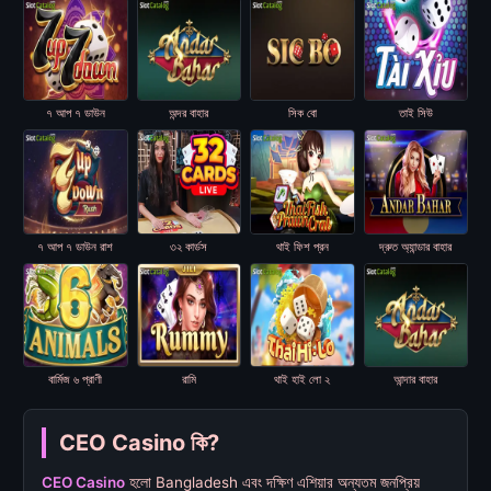
৭ আপ ৭ ডাউন
অন্দর বাহার
সিক বো
তাই সিউ
৭ আপ ৭ ডাউন রাশ
৩২ কার্ডস
থাই ফিশ প্রন
দ্রুত অ্যান্ডার বাহার
বার্মিজ ৬ প্রাণী
রামি
থাই হাই লো ২
আন্দার বাহার
CEO Casino কি?
CEO Casino
হলো Bangladesh এবং দক্ষিণ এশিয়ার অন্যতম জনপ্রিয়