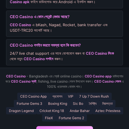
Casino apk
ফাইল ডাউনলোড করে Android এ ইনস্টল করুন।
CEO Casino এ কোন পেমেন্ট মেথড আছে?
CEO Casino
এ bKash, Nagad, Rocket, bank transfer এবং
USDT-TRC20 সাপোর্ট আছে।
CEO Casino লগইন করতে সমস্যা হলে কি করবেন?
24/7 live chat support এর সাথে যোগাযোগ করুন বা
CEO Casino লিংক
থেকে নতুন
CEO Casino লগইন
করুন।
CEO Casino
- Bangladesh এর শ্রেষ্ঠ online casino।
CEO Casino app
ডাউনলোড
করে
CEO Casino স্লট
, fishing, live casino গেমস উপভোগ করুন।
CEO Casino গেমস
এ
100% ওয়েলকাম বোনাস পান।
CEO Casino App
প্রমোশন
VIP
7 Up 7 Down Rush
Fortune Gems 3
Boxing King
Sic Bo
বৈশিষ্ট্য
নিরাপত্তা
Dragon Legend
Cricket King 18
Andar Bahar
Aztec Priestess
FlieX
Fortune Gems 2