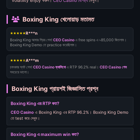
volatility enjoy করুন।
CEO Casino বৈশিষ্ট্য
দেখুন।
Boxing King খেলোয়াড় মতামত
R***n
★★★★★
Boxing King আমার প্রিয় গেম!
CEO Casino
এ free spins এ ৳85,000 জিতলাম।
Boxing King Demo তে practice করেছিলাম।
A***m
★★★★☆
চমৎকার স্লট গেম!
CEO Casino ক্যাসিনো
এ RTP 96.2% real।
CEO Casino গেম
সবচেয়ে ভালো।
Boxing King প্রায়শই জিজ্ঞাসিত প্রশ্ন
Boxing King এর RTP কত?
CEO Casino
এ Boxing King এর RTP 96.2%। Boxing King Demo
তে test করে দেখুন।
Boxing King এ maximum win কত?