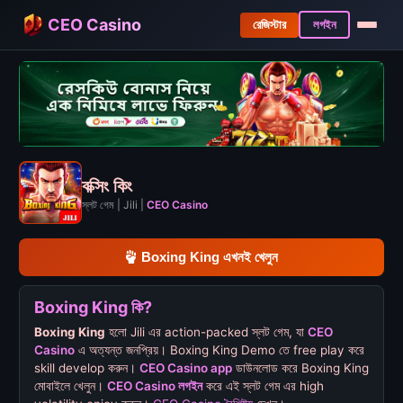
CEO Casino
রেজিস্টার
লগইন
বক্সিং কিং
স্লট গেম | Jili |
CEO Casino
Boxing King এখনই খেলুন
Boxing King কি?
Boxing King
হলো Jili এর action-packed স্লট গেম, যা
CEO
Casino
এ অত্যন্ত জনপ্রিয়। Boxing King Demo তে free play করে
skill develop করুন।
CEO Casino app
ডাউনলোড করে Boxing King
মোবাইলে খেলুন।
CEO Casino লগইন
করে এই স্লট গেম এর high