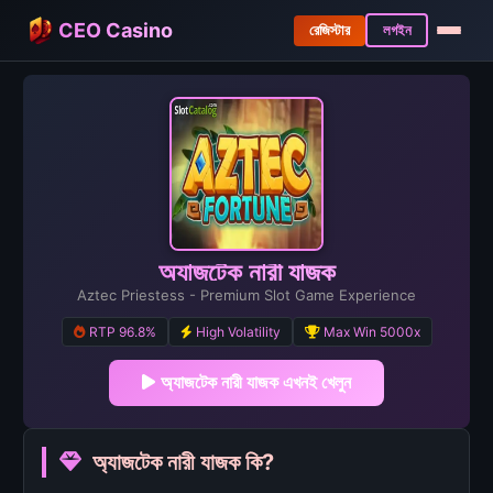
CEO Casino
রেজিস্টার
লগইন
অ্যাজটেক নারী যাজক
Aztec Priestess - Premium Slot Game Experience
RTP 96.8%
High Volatility
Max Win 5000x
অ্যাজটেক নারী যাজক এখনই খেলুন
অ্যাজটেক নারী যাজক কি?