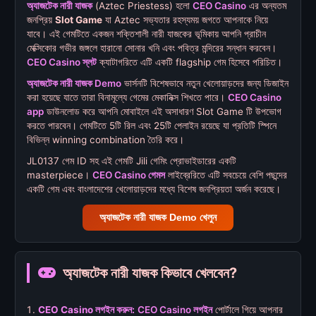
অ্যাজটেক নারী যাজক
(Aztec Priestess) হলো
CEO Casino
এর অন্যতম
জনপ্রিয়
Slot Game
যা Aztec সভ্যতার রহস্যময় জগতে আপনাকে নিয়ে
যাবে। এই গেমটিতে একজন শক্তিশালী নারী যাজকের ভূমিকায় আপনি প্রাচীন
মেক্সিকোর গভীর জঙ্গলে হারানো সোনার খনি এবং পবিত্র মন্দিরের সন্ধান করবেন।
CEO Casino স্লট
ক্যাটাগরিতে এটি একটি flagship গেম হিসেবে পরিচিত।
অ্যাজটেক নারী যাজক Demo
ভার্সনটি বিশেষভাবে নতুন খেলোয়াড়দের জন্য ডিজাইন
করা হয়েছে যাতে তারা বিনামূল্যে গেমের মেকানিক্স শিখতে পারে।
CEO Casino
app
ডাউনলোড করে আপনি মোবাইলে এই অসাধারণ Slot Game টি উপভোগ
করতে পারবেন। গেমটিতে 5টি রিল এবং 25টি পেলাইন রয়েছে যা প্রতিটি স্পিনে
বিভিন্ন winning combination তৈরি করে।
JL0137 গেম ID সহ এই গেমটি Jili গেমিং প্রোভাইডারের একটি
masterpiece।
CEO Casino গেমস
লাইব্রেরিতে এটি সবচেয়ে বেশি পছন্দের
একটি গেম এবং বাংলাদেশের খেলোয়াড়দের মধ্যে বিশেষ জনপ্রিয়তা অর্জন করেছে।
অ্যাজটেক নারী যাজক Demo খেলুন
অ্যাজটেক নারী যাজক কিভাবে খেলবেন?
CEO Casino লগইন করুন:
CEO Casino লগইন
পোর্টালে গিয়ে আপনার