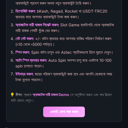
অ্যাকাউন্টে প্রবেশ করুন অথবা নতুন অ্যাকাউন্ট তৈরি করুন।
ডিপোজিট করুন:
bKash, Nagad, Rocket বা USDT-TRC20
ব্যবহার করে আপনার অ্যাকাউন্টে টাকা জমা করুন।
অ্যাজটেক নারী যাজক সিলেক্ট করুন:
Slot Game ক্যাটাগরি থেকে অ্যাজটেক
নারী যাজক গেমটি খুঁজে বের করুন।
বেট সেট করুন:
+/- বাটন ব্যবহার করে আপনার বাজির পরিমাণ নির্ধারণ করুন
(৳10 থেকে ৳5000 পর্যন্ত)।
স্পিন করুন:
Spin বাটন চাপুন এবং Aztec প্রতীকগুলো রিলে ঘুরতে দেখুন।
অটো স্পিন ব্যবহার করুন:
Auto Spin অপশন চালু করে একটানা 10-100
spin চালাতে পারেন।
উইথড্র করুন:
জয়ের পরিমাণ অ্যাকাউন্টে জমা হবে এবং আপনি যেকোনো সময়
টাকা তুলতে পারবেন।
টিপস:
প্রথমে
অ্যাজটেক নারী যাজক Demo
তে অনুশীলন করুন এবং পরে রিয়েল
মানি মোডে খেলুন।
এখনই খেলা শুরু করুন