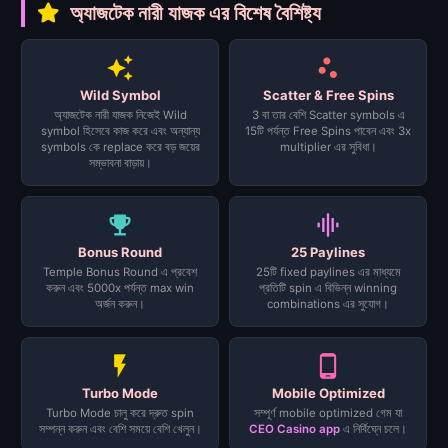
অ্যাজটেক নারী যাজক এর বিশেষ বৈশিষ্ট্য
auto_awesome
scatter_plot
Wild Symbol
Scatter & Free Spins
অ্যাজটেক নারী যাজক নিজেই Wild
3 বা তার বেশি Scatter symbols এ
symbol হিসেবে কাজ করে এবং অন্যান্য
15টি পর্যন্ত Free Spins পাবেন এবং 3x
symbols কে replace করে বড় জয়ের
multiplier এর সুবিধা।
সম্ভাবনা বাড়ায়।
emoji_events
multitrack_audio
Bonus Round
25 Paylines
Temple Bonus Round এ প্রবেশ
25টি fixed paylines এর মাধ্যমে
করুন এবং 5000x পর্যন্ত max win
প্রতিটি spin এ বিভিন্ন winning
অর্জন করুন।
combinations এর সুযোগ।
flash_on
phone_android
Turbo Mode
Mobile Optimized
Turbo Mode চালু করে দ্রুত spin
সম্পূর্ণ mobile optimized গেম যা
সম্পন্ন করুন এবং বেশি সময়ে বেশি খেলুন।
CEO Casino app
এ নির্বিঘ্নে চলে।