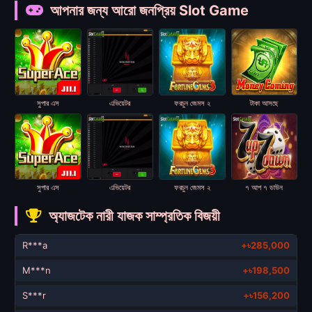
আপনার জন্য আরো জনপ্রিয় Slot Game
সুপার এস
এভিয়েটর
ফরচুন জেমস ২
টাকা আসছে
সুপার এস
এভিয়েটর
ফরচুন জেমস ২
৭ আপ ৭ ডাউন
অ্যাজটেক নারী যাজক সাম্প্রতিক বিজয়ী
R***a
+৳285,000
M***n
+৳198,500
S***r
+৳156,200