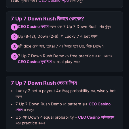
ratio প্রদান করে।
CEO Casino App
পেজ দেখুন।
7 Up 7 Down Rush কিভাবে খেলবেন?
CEO Casino লগইন
করুন এবং 7 Up 7 Down Rush গেম খুলুন
1
Up (8-12), Down (2-6), বা Lucky 7 এ bet করুন
2
দুটি dice রোল হবে, total 7 এর উপরে হলে Up, নিচে Down
3
7 Up 7 Down Rush Demo তে free practice করুন, তারপর
4
CEO Casino ক্যাসিনো
এ real play করুন
7 Up 7 Down Rush জেতার টিপস
Lucky 7 bet এ payout 4x কিন্তু probability কম, wisely bet
করুন
7 Up 7 Down Rush Demo তে pattern বুঝে
CEO Casino
গেমস
এ খেলুন
Up এবং Down এ equal probability -
CEO Casino ডাউনলোড
করে practice করুন