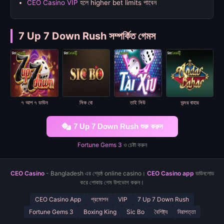
CEO Casino VIP
হলে higher bet limits পাবেন
7 Up 7 Down Rush সম্পর্কিত গেমস
৭ আপ ৭ ডাউন
সিক বো
তাই সিউ
অন্দর বাহার
7 Up 7 Down Rush শুরু করুন
Fortune Gems 3
ও চেষ্টা করুন
CEO Casino
- Bangladesh এর শ্রেষ্ঠ online casino।
CEO Casino app
ডাউনলোড
করে পোকার গেম উপভোগ করুন।
CEO Casino App
প্রমোশন
VIP
7 Up 7 Down Rush
Fortune Gems 3
Boxing King
Sic Bo
বৈশিষ্ট্য
নিরাপত্তা