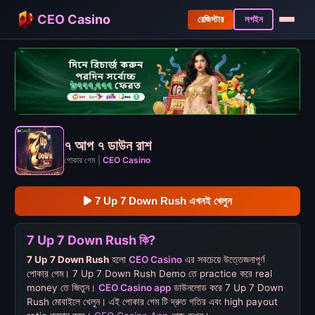
CEO Casino
রেজিস্টার
লগইন
৭ আপ ৭ ডাউন রাশ
পোকার গেম |
CEO Casino
7 Up 7 Down Rush এখনই খেলুন
7 Up 7 Down Rush কি?
7 Up 7 Down Rush
হলো
CEO Casino
এর সবচেয়ে উত্তেজনাপূর্ণ
পোকার গেম। 7 Up 7 Down Rush Demo তে practice করে real
money তে জিতুন।
CEO Casino app
ডাউনলোড করে 7 Up 7 Down
Rush মোবাইলে খেলুন। এই পোকার গেম টি দ্রুত গতির এবং high payout