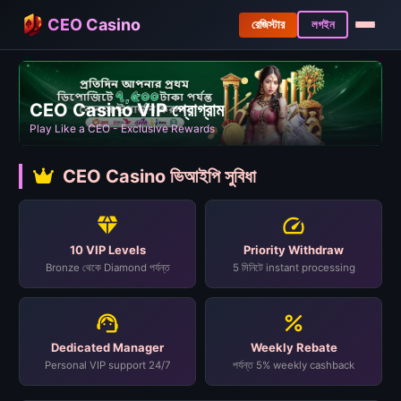
CEO Casino
রেজিস্টার
লগইন
CEO Casino VIP প্রোগ্রাম
Play Like a CEO - Exclusive Rewards
CEO Casino ভিআইপি সুবিধা
diamond
speed
10 VIP Levels
Priority Withdraw
Bronze থেকে Diamond পর্যন্ত
5 মিনিটে instant processing
support_agent
percent
Dedicated Manager
Weekly Rebate
Personal VIP support 24/7
পর্যন্ত 5% weekly cashback